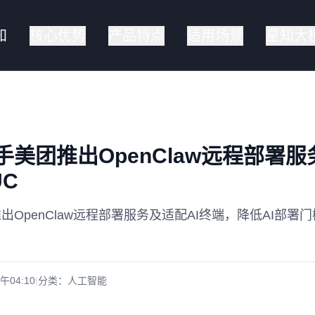
知
核心优势
产品特点
适用场景
星知大
美团推出OpenClaw远程部署
UC
OpenClaw远程部署服务及适配AI终端，降低AI部署
上午04:10
|
分类：
人工智能