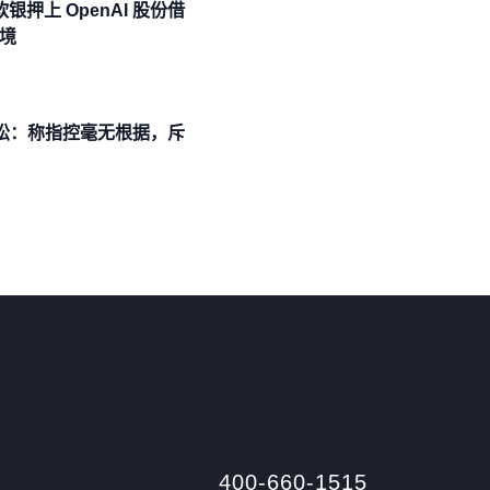
、软银押上 OpenAI 股份借
止境
诉讼：称指控毫无根据，斥
400-660-1515