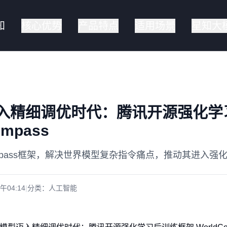
知
核心优势
产品特点
适用场景
星知大
入精细调优时代：腾讯开源强化学
ompass
Compass框架，解决世界模型复杂指令痛点，推动其进入
上午04:14
|
分类：
人工智能