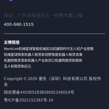
地址：广州市海珠区三一树根大厦12楼
400-660-1515
友情链接
MechLink
机械星球
智能机械前沿
机器狗时代
无人机产业观察
机械星球探索
机器人租赁新视野
智能机器人租赁浪潮
机器狗租赁革新
机器人产业新风口
机器狗租赁新趋势
无人机租赁新纪元
Copyright ©
2026
要务（深圳）科技有限公司 版权所
有
网信算备440305283658001240019号
粤ICP备2021151392号-14