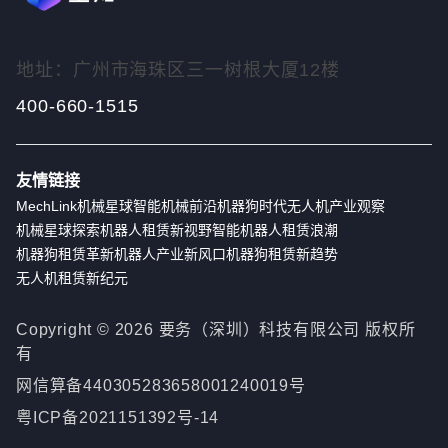
地址：广州市海珠区三一树根大厦12楼
400-660-1515
友情链接
MechLink
机械星球
智能机械前沿
机器狗时代
无人机产业观察
机械星球探索
机器人租赁新视野
智能机器人租赁浪潮
机器狗租赁革新
机器人产业新风口
机器狗租赁新趋势
无人机租赁新纪元
Copyright ©
2026
要务（深圳）科技有限公司 版权所
有
网信算备440305283658001240019号
粤ICP备2021151392号-14