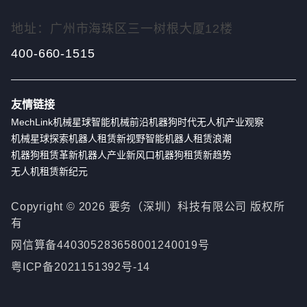
地址：广州市海珠区三一树根大厦12楼
400-660-1515
友情链接
MechLink
机械星球
智能机械前沿
机器狗时代
无人机产业观察
机械星球探索
机器人租赁新视野
智能机器人租赁浪潮
机器狗租赁革新
机器人产业新风口
机器狗租赁新趋势
无人机租赁新纪元
Copyright ©
2026
要务（深圳）科技有限公司 版权所
有
网信算备440305283658001240019号
粤ICP备2021151392号-14