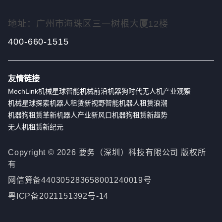
地址：广州市海珠区三一树根大厦12楼
400-660-1515
友情链接
MechLink
机械星球
智能机械前沿
机器狗时代
无人机产业观察
机械星球探索
机器人租赁新视野
智能机器人租赁浪潮
机器狗租赁革新
机器人产业新风口
机器狗租赁新趋势
无人机租赁新纪元
Copyright ©
2026
要务（深圳）科技有限公司 版权所
有
网信算备440305283658001240019号
粤ICP备2021151392号-14