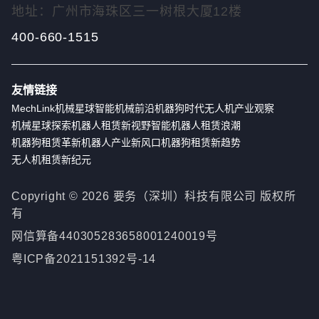
地址：广州市海珠区三一树根大厦12楼
400-660-1515
友情链接
MechLink
机械星球
智能机械前沿
机器狗时代
无人机产业观察
机械星球探索
机器人租赁新视野
智能机器人租赁浪潮
机器狗租赁革新
机器人产业新风口
机器狗租赁新趋势
无人机租赁新纪元
Copyright ©
2026
要务（深圳）科技有限公司 版权所
有
网信算备440305283658001240019号
粤ICP备2021151392号-14