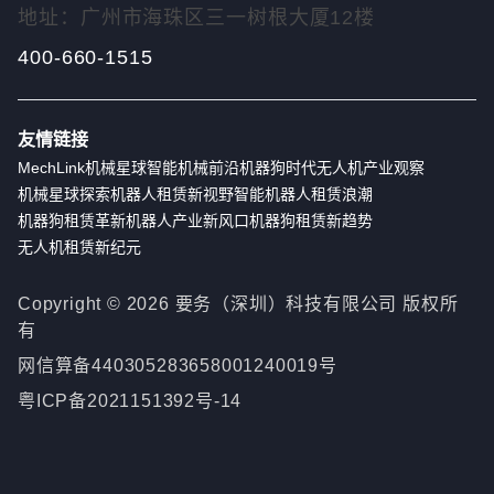
地址：广州市海珠区三一树根大厦12楼
400-660-1515
友情链接
MechLink
机械星球
智能机械前沿
机器狗时代
无人机产业观察
机械星球探索
机器人租赁新视野
智能机器人租赁浪潮
机器狗租赁革新
机器人产业新风口
机器狗租赁新趋势
无人机租赁新纪元
Copyright ©
2026
要务（深圳）科技有限公司 版权所
有
网信算备440305283658001240019号
粤ICP备2021151392号-14