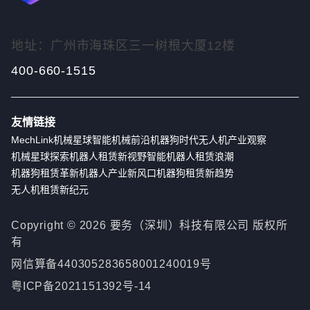
地址：广州市海珠区三一树根大厦12楼
400-660-1515
友情链接
MechLink
机械星球
智能机械前沿
机器狗时代
无人机产业观察
机械星球探索
机器人租赁新视野
智能机器人租赁浪潮
机器狗租赁革新
机器人产业新风口
机器狗租赁新趋势
无人机租赁新纪元
Copyright ©
2026
要务（深圳）科技有限公司 版权所
有
网信算备440305283658001240019号
粤ICP备2021151392号-14