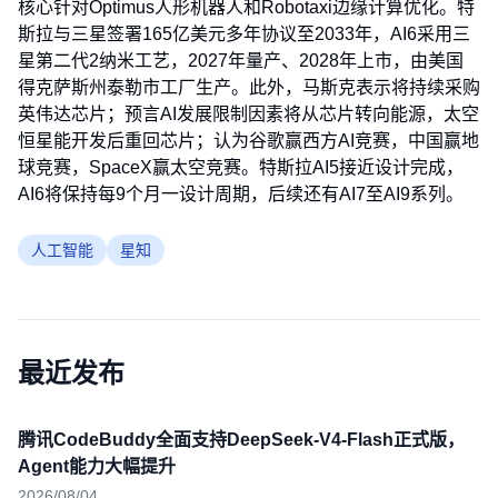
核心针对Optimus人形机器人和Robotaxi边缘计算优化。特
斯拉与三星签署165亿美元多年协议至2033年，AI6采用三
星第二代2纳米工艺，2027年量产、2028年上市，由美国
得克萨斯州泰勒市工厂生产。此外，马斯克表示将持续采购
英伟达芯片；预言AI发展限制因素将从芯片转向能源，太空
恒星能开发后重回芯片；认为谷歌赢西方AI竞赛，中国赢地
球竞赛，SpaceX赢太空竞赛。特斯拉AI5接近设计完成，
AI6将保持每9个月一设计周期，后续还有AI7至AI9系列。
人工智能
星知
最近发布
腾讯CodeBuddy全面支持DeepSeek-V4-Flash正式版，
Agent能力大幅提升
2026/08/04