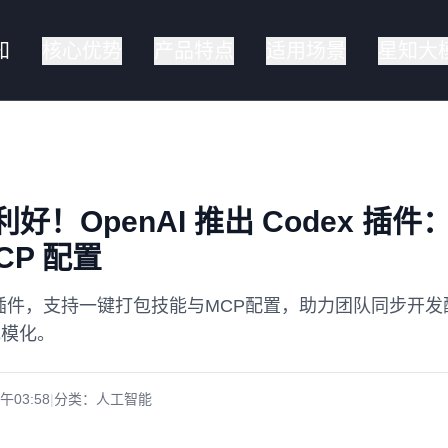
知
核心优势
产品特点
适用场景
星知大
好！OpenAI 推出 Codex 插
CP 配置
dex插件，支持一键打包技能与MCP配置，助力团队同步开发
规模化。
上午03:58
|
分类：
人工智能