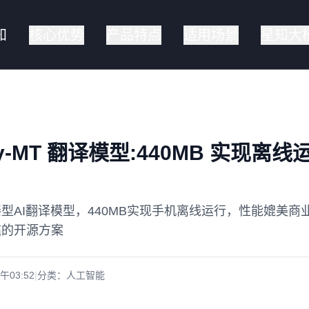
知
核心优势
产品特点
适用场景
星知大
y-MT 翻译模型:440MB 实现离
凑型AI翻译模型，440MB实现手机离线运行，性能媲美商
槛的开源方案
上午03:52
|
分类：
人工智能