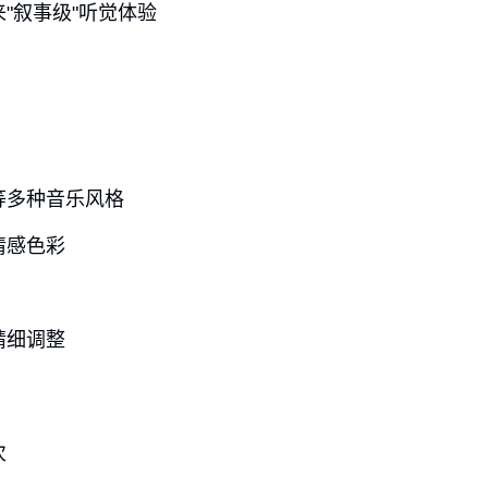
"叙事级"听觉体验
等多种音乐风格
情感色彩
精细调整
次